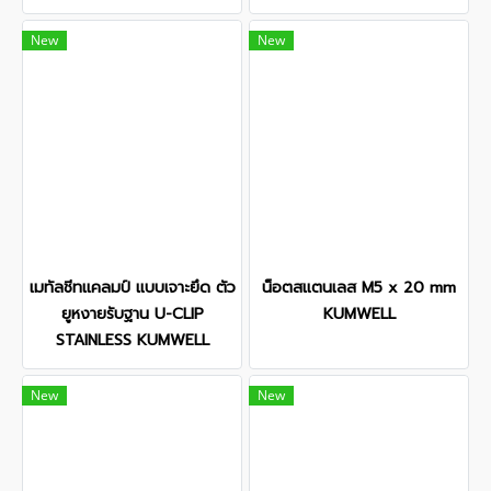
New
New
เมทัลชีทแคลมป์ แบบเจาะยึด ตัว
น็อตสแตนเลส M5 x 20 mm
ยูหงายรับฐาน U-CLIP
KUMWELL
STAINLESS KUMWELL
New
New