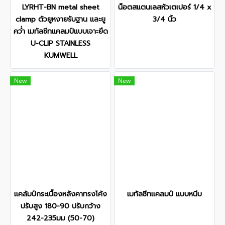
LYRHT-BN metal sheet
น็อตสแตนเลสหัวเตเปอร์ 1/4 x
clamp ตัวยูหงายรับฐาน และยู
3/4 นิ้ว
คว่ำ เมทัลชีทแคลมป์แบบเจาะยึด
U-CLIP STAINLESS
KUMWELL
New
New
แคล้มป์กระเบื้องหลังคาทรงโค้ง
เมทัลชีทแคลมป์ แบบหนีบ
ปรับสูง 180-90 ปรับกว้าง
242-235มม (50-70)