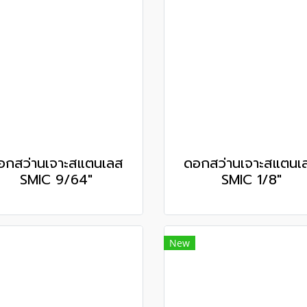
อกสว่านเจาะสแตนเลส
ดอกสว่านเจาะสแตนเ
SMIC 9/64"
SMIC 1/8"
New