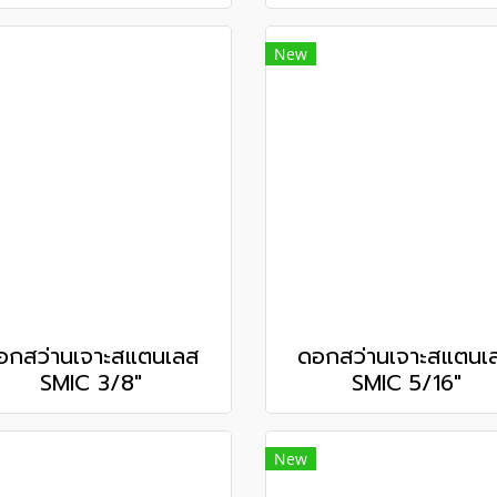
New
อกสว่านเจาะสแตนเลส
ดอกสว่านเจาะสแตนเ
SMIC 3/8"
SMIC 5/16"
New