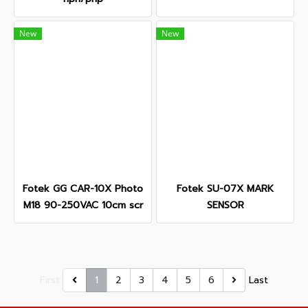
New
New
Fotek GG CAR-10X Photo
Fotek SU-07X MARK
M18 90-250VAC 10cm scr
SENSOR
First
1
2
3
4
5
6
Last