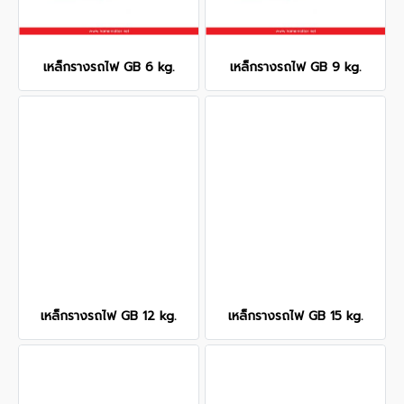
เหล็กรางรถไฟ GB 6 kg.
เหล็กรางรถไฟ GB 9 kg.
เหล็กรางรถไฟ GB 12 kg.
เหล็กรางรถไฟ GB 15 kg.