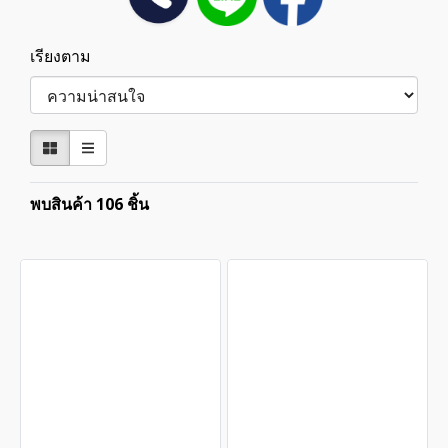
เรียงตาม
พบสินค้า 106 ชิ้น