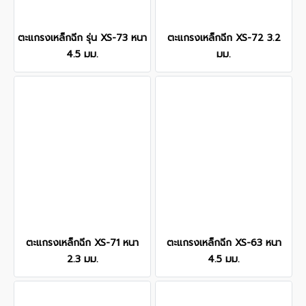
ตะแกรงเหล็กฉีก รุ่น XS-73 หนา
ตะแกรงเหล็กฉีก XS-72 3.2
4.5 มม.
มม.
ตะแกรงเหล็กฉีก XS-71 หนา
ตะแกรงเหล็กฉีก XS-63 หนา
2.3 มม.
4.5 มม.