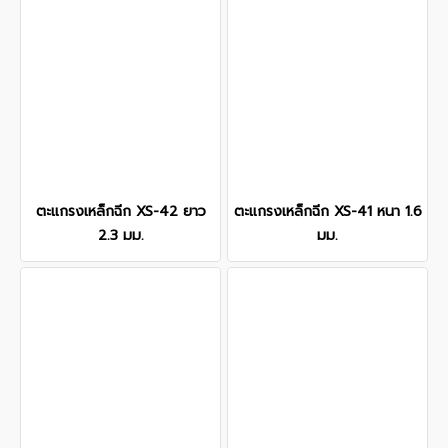
ตะแกรงเหล็กฉีก XS-42 ยาว
ตะแกรงเหล็กฉีก XS-41 หนา 1.6
2.3 มม.
มม.