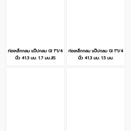
ท่อเหล็กกลม แป๊ปกลม GI 1"1/4
ท่อเหล็กกลม แป๊ปกลม GI 1"1/4
นิ้ว 41.3 มม. 1.7 มม.JIS
นิ้ว 41.3 มม. 1.5 มม.