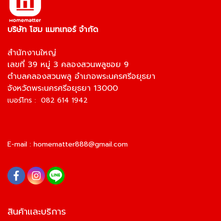
บริษัท โฮม แมทเทอร์ จำกัด
สำนักงานใหญ่
เลขที่ 39 หมู่ 3 คลองสวนพลูซอย 9
ตำบลคลองสวนพลู อำเภอพระนครศรีอยุธยา
จังหวัดพระนครศรีอยุธยา 13000
เบอร์โทร : 082 614 1942
E-mail :
homematter888@gmail.com
สินค้าและบริการ