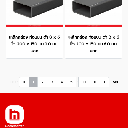
เหล็กกล่อง ท่อแบน ดำ 8 x 6
เหล็กกล่อง ท่อแบน ดำ 8 x 6
นิ้ว 200 x 150 มม.9.0 มม.
นิ้ว 200 x 150 มม.6.0 มม.
มอก
มอก
…
First
1
2
3
4
5
10
11
Last