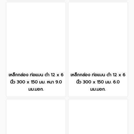
เหล็กกล่อง ท่อแบน ดำ 12 x 6
เหล็กกล่อง ท่อแบน ดำ 12 x 6
นิ้ว 300 x 150 มม. หนา 9.0
นิ้ว 300 x 150 มม. 6.0
มม.มอก.
มม.มอก.