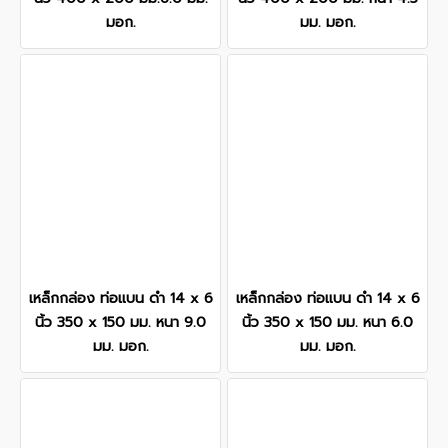
มอก.
มม. มอก.
เหล็กกล่อง ท่อแบน ดำ 14 x 6
เหล็กกล่อง ท่อแบน ดำ 14 x 6
นิ้ว 350 x 150 มม. หนา 9.0
นิ้ว 350 x 150 มม. หนา 6.0
มม. มอก.
มม. มอก.