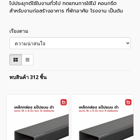
ไปประยุกต์ใช้ในงานทั่วไป ทดแทนการใช้ไม้ คอนกรีต
สำหรับงานก่อสร้างอาคาร ที่พักอาศัย โรงงาน เป็นต้น
เรียงตาม
พบสินค้า 312 ชิ้น