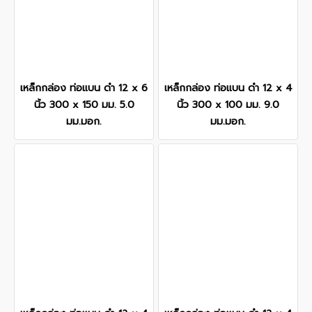
เหล็กกล่อง ท่อแบน ดำ 12 x 6
เหล็กกล่อง ท่อแบน ดำ 12 x 4
นิ้ว 300 x 150 มม. 5.0
นิ้ว 300 x 100 มม. 9.0
มม.มอก.
มม.มอก.