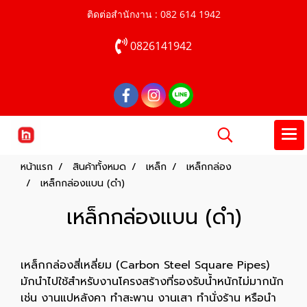
ติดต่อสำนักงาน : 082 614 1942
0826141942
หน้าแรก
สินค้าทั้งหมด
เหล็ก
เหล็กกล่อง
เหล็กกล่องแบน (ดำ)
เหล็กกล่องแบน (ดำ)
เหล็กกล่องสี่เหลี่ยม (Carbon Steel Square Pipes)
มักนำไปใช้สำหรับงานโครงสร้างที่รองรับน้ำหนักไม่มากนัก
เช่น งานแปหลังคา ทำสะพาน งานเสา ทำนั่งร้าน หรือนำ