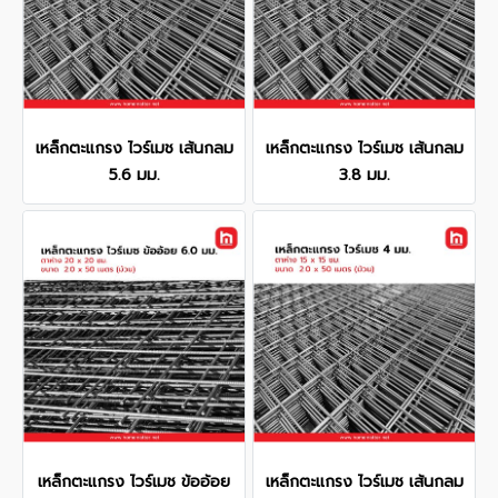
เหล็กตะแกรง ไวร์เมช เส้นกลม
เหล็กตะแกรง ไวร์เมช เส้นกลม
5.6 มม.
3.8 มม.
เหล็กตะแกรง ไวร์เมช ข้ออ้อย
เหล็กตะแกรง ไวร์เมช เส้นกลม