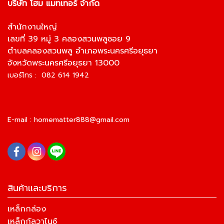
บริษัท โฮม แมทเทอร์ จำกัด
สำนักงานใหญ่
เลขที่ 39 หมู่ 3 คลองสวนพลูซอย 9
ตำบลคลองสวนพลู อำเภอพระนครศรีอยุธยา
จังหวัดพระนครศรีอยุธยา 13000
เบอร์โทร : 082 614 1942
E-mail :
homematter888@gmail.com
สินค้าและบริการ
เหล็กกล่อง
เหล็กกัลวาไนซ์