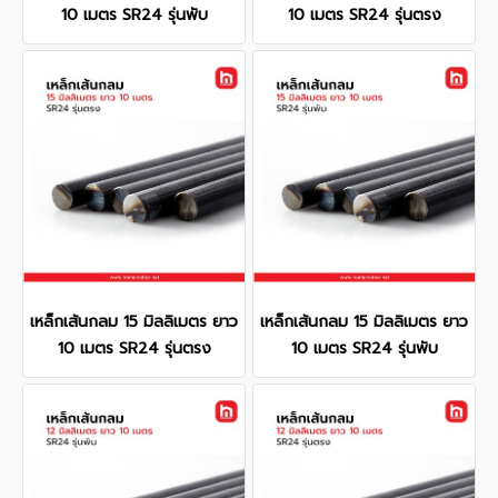
10 เมตร SR24 รุ่นพับ
10 เมตร SR24 รุ่นตรง
เหล็กเส้นกลม 15 มิลลิเมตร ยาว
เหล็กเส้นกลม 15 มิลลิเมตร ยาว
10 เมตร SR24 รุ่นตรง
10 เมตร SR24 รุ่นพับ