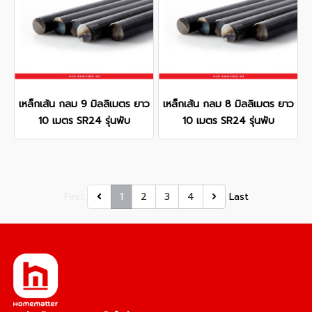
เหล็กเส้น กลม 9 มิลลิเมตร ยาว
เหล็กเส้น กลม 8 มิลลิเมตร ยาว
10 เมตร SR24 รุ่นพับ
10 เมตร SR24 รุ่นพับ
First
1
2
3
4
Last