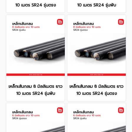
10 เมตร SR24 รุ่นตรง
10 เมตร SR24 รุ่นพับ
เหล็กเส้นกลม 8 มิลลิเมตร ยาว
เหล็กเส้นกลม 8 มิลลิเมตร ยาว
10 เมตร SR24 รุ่นพับ
10 เมตร SR24 รุ่นตรง