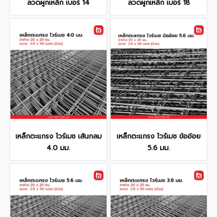
ลวดผูกเหล็ก เบอร์ 14
ลวดผูกเหล็ก เบอร์ 18
เหล็กตะแกรง ไวร์เมช เส้นกลม
เหล็กตะแกรง ไวร์เมช ข้ออ้อย
4.0 มม.
5.6 มม.