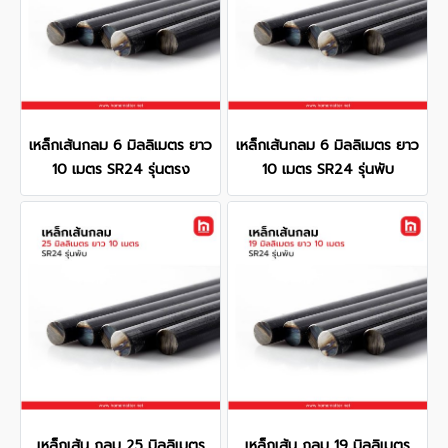
เหล็กเส้นกลม 6 มิลลิเมตร ยาว
เหล็กเส้นกลม 6 มิลลิเมตร ยาว
10 เมตร SR24 รุ่นตรง
10 เมตร SR24 รุ่นพับ
เหล็กเส้น กลม 25 มิลลิเมตร
เหล็กเส้น กลม 19 มิลลิเมตร