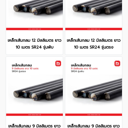
เหล็กเส้นกลม 12 มิลลิเมตร ยาว
เหล็กเส้นกลม 12 มิลลิเมตร ยาว
10 เมตร SR24 รุ่นพับ
10 เมตร SR24 รุ่นตรง
เหล็กเส้นกลม 9 มิลลิเมตร ยาว
เหล็กเส้นกลม 9 มิลลิเมตร ยาว